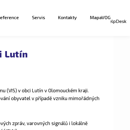
eference
Servis
Kontakty
MapaVOG
HelpDesk
 Lutín
 (VIS) v obci Lutín v Olomouckém kraji.
ormování obyvatel v případě vzniku mimořádných
ých zpráv, varovných signálů i lokálně