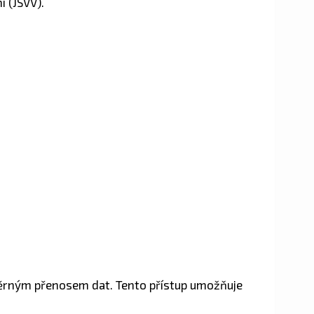
í (JSVV).
měrným přenosem dat. Tento přístup umožňuje