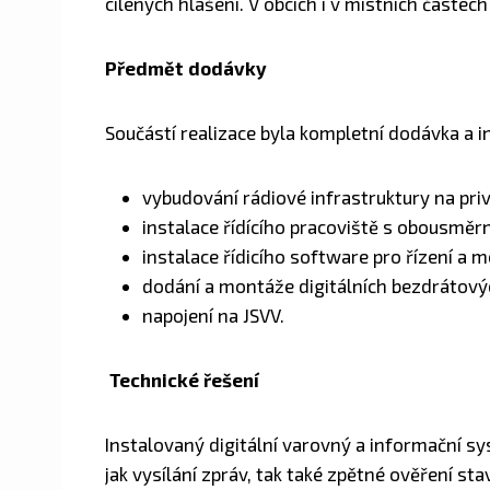
cílených hlášení. V obcích i v místních částe
Předmět dodávky
Součástí realizace byla kompletní dodávka a i
vybudování rádiové infrastruktury na pri
instalace řídícího pracoviště s obousmě
instalace řídicího software pro řízení a
dodání a montáže digitálních bezdrátovýc
napojení na JSVV.
Technické řešení
Instalovaný digitální varovný a informační 
jak vysílání zpráv, tak také zpětné ověření st