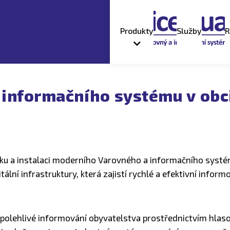
Produkty
Služby
R
 informačního systému v obci
u a instalaci moderního Varovného a informačního systému
tální infrastruktury, která zajistí rychlé a efektivní inf
olehlivé informování obyvatelstva prostřednictvím hlasov