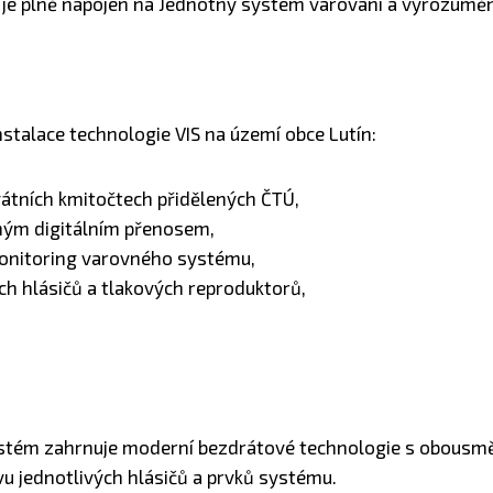
ch je plně napojen na Jednotný systém varování a vyrozuměn
nstalace technologie VIS na území obce Lutín:
vátních kmitočtech přidělených ČTÚ,
rným digitálním přenosem,
 monitoring varovného systému,
h hlásičů a tlakových reproduktorů,
systém zahrnuje moderní bezdrátové technologie s obous
avu jednotlivých hlásičů a prvků systému.