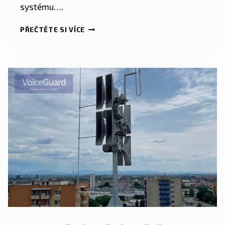
systému….
PŘEČTĚTE SI VÍCE