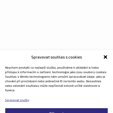
Spravovat souhlas s cookies
Abychom poskytli co nejlepší služby, používáme k ukládání a/nebo
přístupu k informacím o zařízení, technologie jako jsou soubory cookies.
Souhlas s těmito technologiemi nám umožní zpracovávat údaje, jako je
chování při procházení nebo jedinečná ID na tomto webu. Nesouhlas
nebo odvolání souhlasu může nepříznivě ovlivnit určité vlastnosti a
funkce.
Spravovat služby
Colsys s.r.o.
Buštěhradská 109,